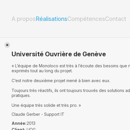
Université Ouvrière de Genève
A propos
Réalisations
Compétences
Contact
Université Ouvrière de Genève
« L’équipe de Monoloco est très à l’écoute des besoins que
exprimés tout au long du projet.
C’est notre deuxième projet mené à bien avec eux.
Toujours très réactifs, ils ont toujours trouvés des solutions 
pratiques.
Une équipe très solide et très pro. »
Claude Gerber - Support IT
Année:
2013
Client:
UOG