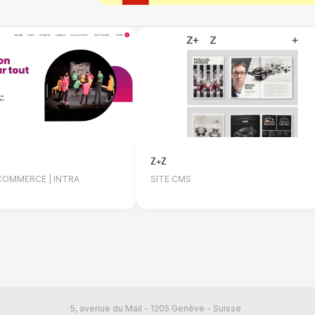
Z+Z
-COMMERCE | INTRA
SITE CMS
5, avenue du Mail - 1205 Genève - Suisse