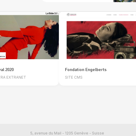
val 2020
Fondation Engelberts
NTRA EXTRANET
SITE CMS
5, avenue du Mail - 1205 Genève - Suisse