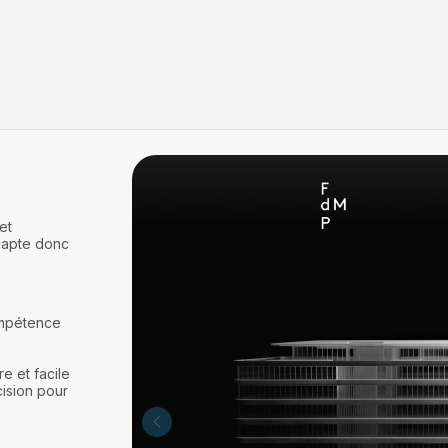
et
dapte donc
ompétence
e et facile
cision pour