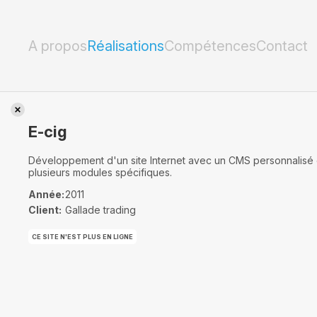
E-cig
A propos
Réalisations
Compétences
Contact
E-cig
Développement d'un site Internet avec un CMS personnalisé 
plusieurs modules spécifiques.
Année:
2011
Client:
Gallade trading
CE SITE N'EST PLUS EN LIGNE