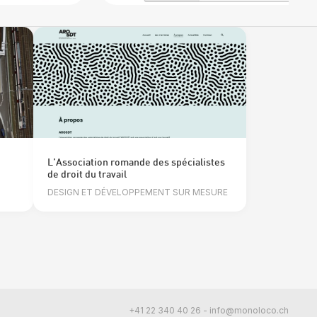
L’Association romande des spécialistes
de droit du travail
DESIGN ET DÉVELOPPEMENT SUR MESURE
+41 22 340 40 26
-
info@monoloco.ch