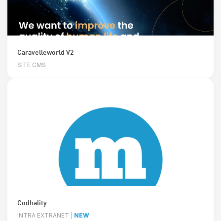
Caravelleworld V2
SITE CMS
Codhality
INTRA EXTRANET |
NEW