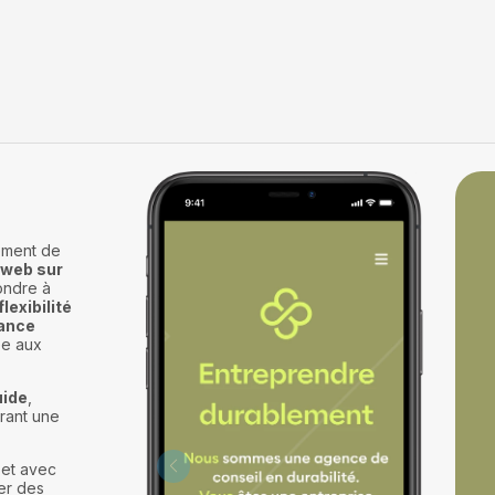
ement de
 web sur
ondre à
flexibilité
ance
ée aux
uide
,
urant une
 et avec
er des