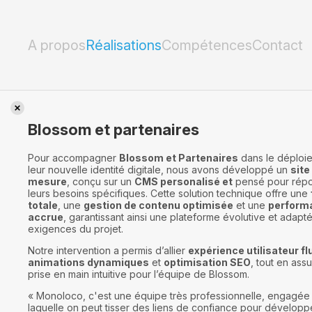
Blossom et partenaires
A propos
Réalisations
Compétences
Contact
Blossom et partenaires
Pour accompagner
Blossom et Partenaires
dans le déploi
leur nouvelle identité digitale, nous avons développé un
site
mesure
, conçu sur un
CMS personalisé et
pensé pour rép
leurs besoins spécifiques. Cette solution technique offre une
totale
, une
gestion de contenu optimisée
et une
perform
accrue
, garantissant ainsi une plateforme évolutive et adapt
exigences du projet.
Notre intervention a permis d’allier
expérience utilisateur fl
animations dynamiques
et
optimisation SEO
, tout en ass
prise en main intuitive pour l’équipe de Blossom.
« Monoloco, c'est une équipe très professionnelle, engagée
laquelle on peut tisser des liens de confiance pour développ