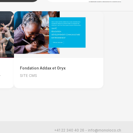
Fondation Addax et Oryx
-
SITE CMS
+41 22 340 40 26
-
info@monoloco.ch