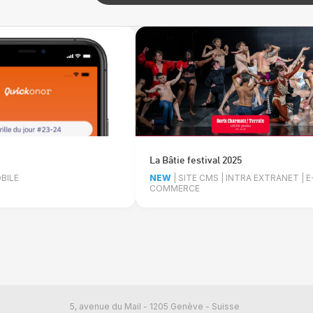
La Bâtie festival 2025
BILE
NEW
| SITE CMS | INTRA EXTRANET | E
COMMERCE
5, avenue du Mail - 1205 Genève - Suisse