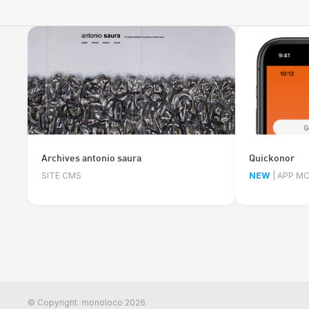
Archives antonio saura
Quickonor
SITE CMS
NEW
| APP MO
© Copyright. monoloco 2026